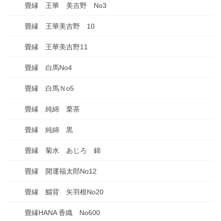
畳縁 王華 美吉野 No3
畳縁 王華美吉野 10
畳縁 王華美吉野11
畳縁 白馬No4
畳縁 白馬Ｎo5
畳縁 純綿 栗茶
畳縁 純綿 黒
畳縁 菊水 あじろ 錦
畳縁 開運福太郎No12
畳縁 鯔背 矢羽根No20
畳縁HANA 香織 No600