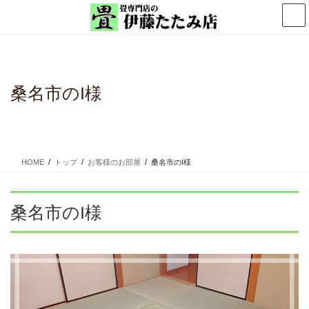
コ
ナ
ン
ビ
テ
ゲ
ン
ー
ツ
シ
に
ョ
桑名市のI様
移
ン
動
に
移
動
HOME
トップ
お客様のお部屋
桑名市のI様
桑名市のI様