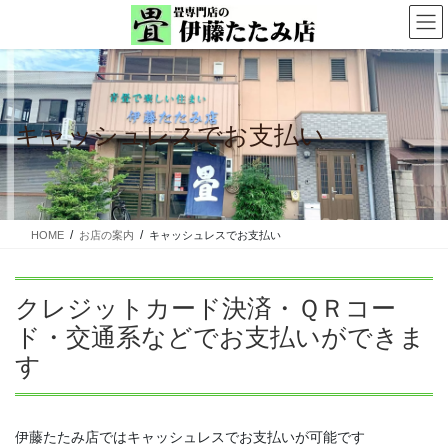
コ
ナ
ン
ビ
テ
ゲ
ン
ー
ツ
シ
に
ョ
キャッシュレスでお支払い
移
ン
動
に
移
動
HOME
お店の案内
キャッシュレスでお支払い
クレジットカード決済・ＱＲコー
ド・交通系などでお支払いができま
す
伊藤たたみ店ではキャッシュレスでお支払いが可能です