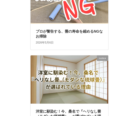
プロが警告する、畳の寿命を縮めるNGな
お掃除
2026年5月6日
notice
洋室に馴染む！今、桑名で『ヘリなし畳