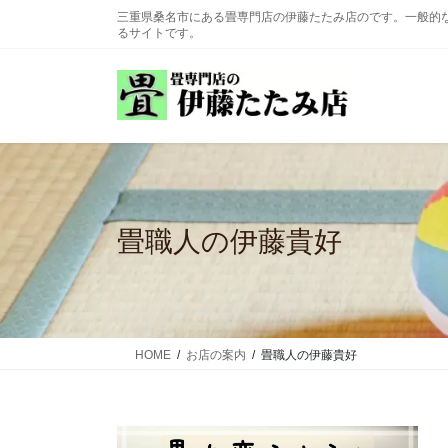
コ
ナ
三重県桑名市にある畳専門店の伊藤たたみ店のです。一般的
ン
ビ
るサイトです。
テ
ゲ
ン
ー
ツ
シ
に
ョ
移
ン
動
に
移
動
畳職人の伊藤貴好
HOME
お店の案内
畳職人の伊藤貴好