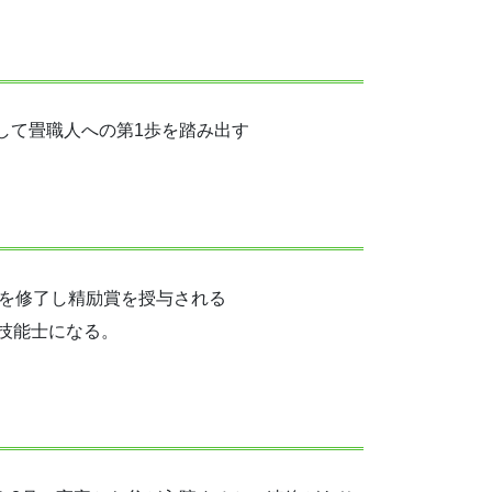
して畳職人への第1歩を踏み出す
間を修了し精励賞を授与される
畳技能士になる。