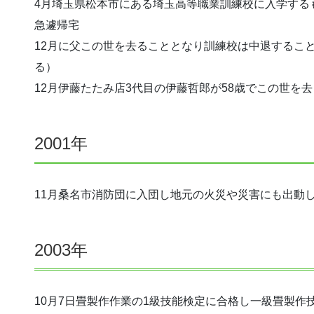
4月埼玉県松本市にある埼玉高等職業訓練校に入学する
急遽帰宅
12月に父この世を去ることとなり訓練校は中退するこ
る）
12月伊藤たたみ店3代目の伊藤哲郎が58歳でこの世を
2001年
11月桑名市消防団に入団し地元の火災や災害にも出動
2003年
10月7日畳製作作業の1級技能検定に合格し一級畳製