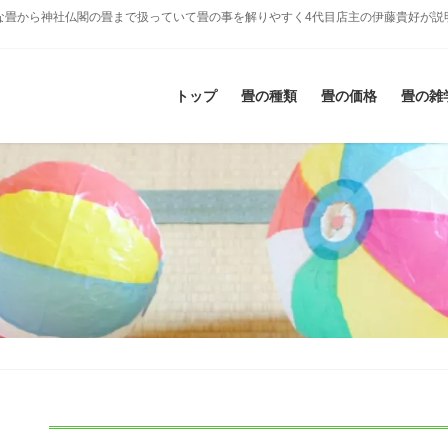
な畳から神社仏閣の畳まで扱っていて畳の事を解りやすく4代目店主の伊藤貴好が説
トップ
畳の種類
畳の価格
畳の雑