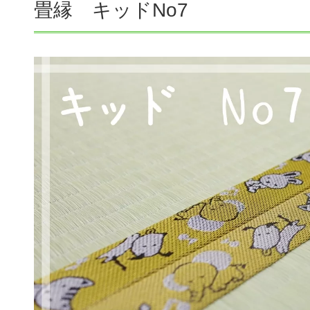
畳縁 キッドNo7