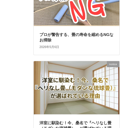
プロが警告する、畳の寿命を縮めるNGな
お掃除
2026年5月6日
notice
洋室に馴染む！今、桑名で『ヘリなし畳