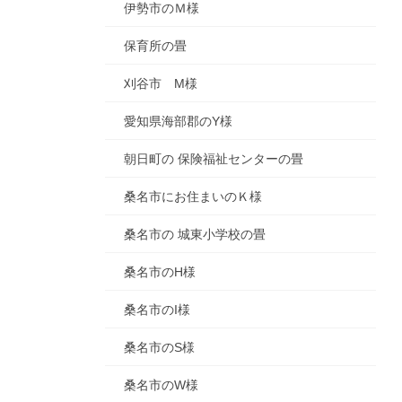
伊勢市のＭ様
保育所の畳
刈谷市 M様
愛知県海部郡のY様
朝日町の 保険福祉センターの畳
桑名市にお住まいのＫ様
桑名市の 城東小学校の畳
桑名市のH様
桑名市のI様
桑名市のS様
桑名市のW様