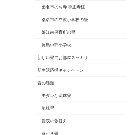
桑名市のお寺 専正寺様
桑名市の立教小学校の畳
蟹江南保育所の畳
長島中部小学校
新しい畳でお部屋スッキリ
新生活応援キャンペーン
畳の種類
モダンな琉球畳
琉球畳
畳表の張替え
縁付き畳