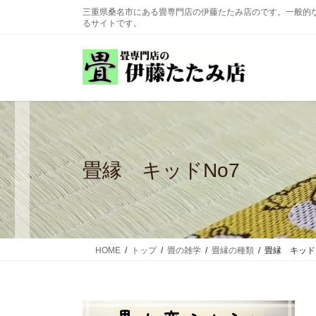
コ
ナ
三重県桑名市にある畳専門店の伊藤たたみ店のです。一般的
ン
ビ
るサイトです。
テ
ゲ
ン
ー
ツ
シ
に
ョ
移
ン
動
に
移
動
畳縁 キッドNo7
HOME
トップ
畳の雑学
畳縁の種類
畳縁 キッド