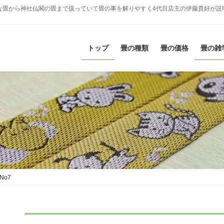
な畳から神社仏閣の畳まで扱っていて畳の事を解りやすく4代目店主の伊藤貴好が説
トップ
畳の種類
畳の価格
畳の雑
No7