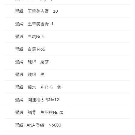
畳縁 王華美吉野 10
畳縁 王華美吉野11
畳縁 白馬No4
畳縁 白馬Ｎo5
畳縁 純綿 栗茶
畳縁 純綿 黒
畳縁 菊水 あじろ 錦
畳縁 開運福太郎No12
畳縁 鯔背 矢羽根No20
畳縁HANA 香織 No600