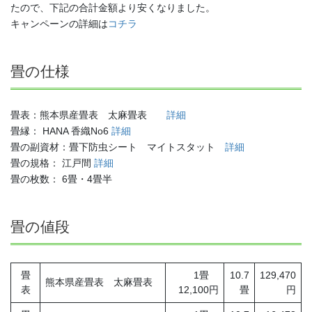
たので、下記の合計金額より安くなりました。
キャンペーンの詳細は
コチラ
畳の仕様
畳表：熊本県産畳表 太麻畳表
詳細
畳縁： HANA 香織No6
詳細
畳の副資材：畳下防虫シート マイトスタット
詳細
畳の規格： 江戸間
詳細
畳の枚数： 6畳・4畳半
畳の値段
畳
1畳
10.7
129,470
熊本県産畳表 太麻畳表
表
12,100円
畳
円