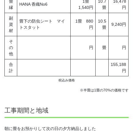
畳
1畳
10.7
16,478
HANA 香織No6
縁
1,540円
畳
円
副
畳下の防虫シート マイ
1畳 880
10.5
資
9,240円
トスタット
円
畳
材
そ
の
円
畳
円
他
合
155,188
計
円
税込み価格
※半畳は1畳の70%の価格です
工事期間と地域
朝に畳をお預かりして次の日の夕方納品しました