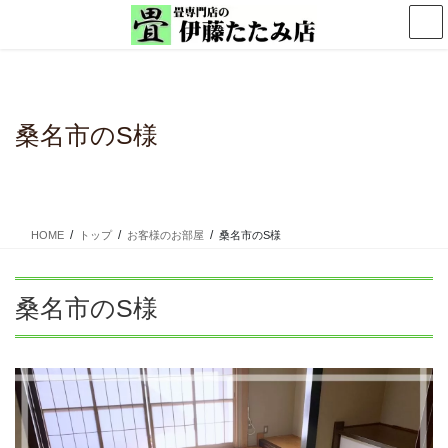
コ
ナ
ン
ビ
テ
ゲ
ン
ー
ツ
シ
に
ョ
桑名市のS様
移
ン
動
に
移
動
HOME
トップ
お客様のお部屋
桑名市のS様
桑名市のS様