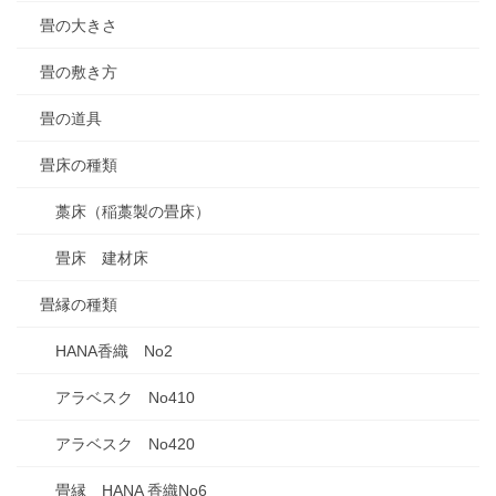
畳の大きさ
畳の敷き方
畳の道具
畳床の種類
藁床（稲藁製の畳床）
畳床 建材床
畳縁の種類
HANA香織 No2
アラベスク No410
アラベスク No420
畳縁 HANA 香織No6