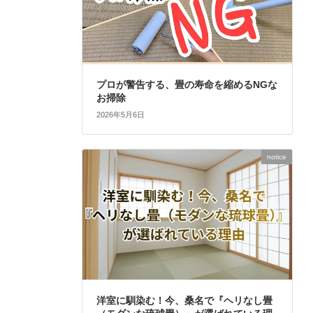
プロが警告する、畳の寿命を縮めるNGな
お掃除
2026年5月6日
notice
洋室に馴染む！今、桑名で『ヘリなし畳