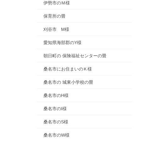
伊勢市のＭ様
保育所の畳
刈谷市 M様
愛知県海部郡のY様
朝日町の 保険福祉センターの畳
桑名市にお住まいのＫ様
桑名市の 城東小学校の畳
桑名市のH様
桑名市のI様
桑名市のS様
桑名市のW様