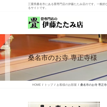
コ
ナ
三重県桑名市にある畳専門店の伊藤たたみ店のです。一般的
ン
ビ
るサイトです。
テ
ゲ
ン
ー
ツ
シ
に
ョ
移
ン
動
に
移
動
桑名市のお寺 専正寺様
HOME
トップ
お客様のお部屋
桑名市のお寺 専正寺