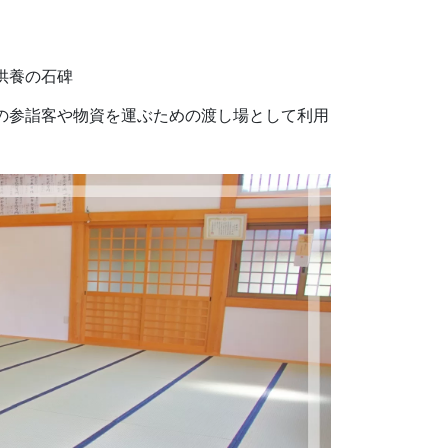
供養の石碑
の参詣客や物資を運ぶための渡し場として利用