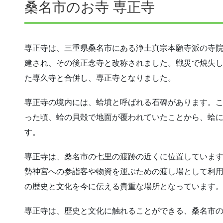
桑名市のお寺 専正寺
専正寺は、三重県桑名市にある浄土真宗本願寺派の寺院で
建され、その後正念寺と改称されました。戦災で焼失しま
た専久寺と合併し、専正寺となりました。
専正寺の境内には、蛤墳と呼ばれる石碑があります。
った頃、蛤の貝殻で地面が覆われていたことから、蛤
す。
専正寺は、桑名市の七里の渡跡の近くに位置していま
勢神宮への参詣客や物資を運ぶための渡し場として利
の歴史と文化を今に伝える貴重な場所となっています
専正寺は、歴史と文化に触れることができる、桑名市