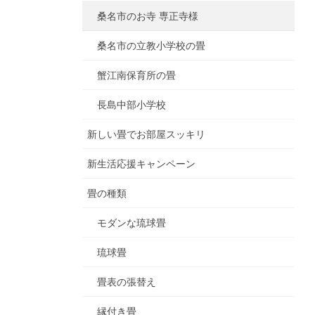
桑名市のお寺 専正寺様
桑名市の立教小学校の畳
蟹江南保育所の畳
長島中部小学校
新しい畳でお部屋スッキリ
新生活応援キャンペーン
畳の種類
モダンな琉球畳
琉球畳
畳表の張替え
縁付き畳