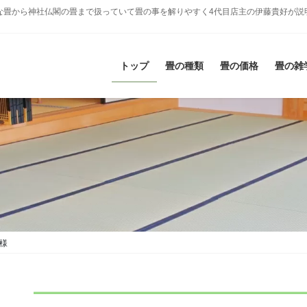
な畳から神社仏閣の畳まで扱っていて畳の事を解りやすく4代目店主の伊藤貴好が説
トップ
畳の種類
畳の価格
畳の雑
様