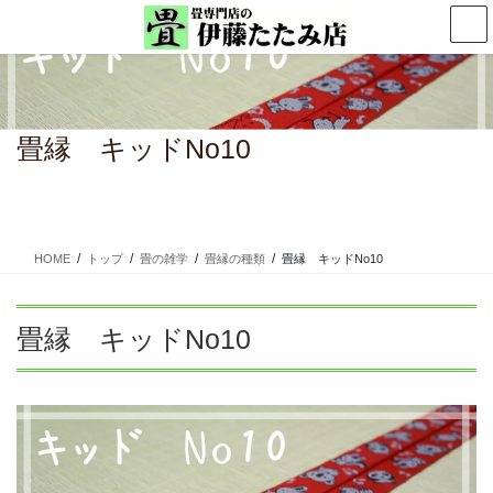
コ
ナ
ン
ビ
テ
ゲ
ン
ー
ツ
シ
に
ョ
畳縁 キッドNo10
移
ン
動
に
移
動
HOME
トップ
畳の雑学
畳縁の種類
畳縁 キッドNo10
畳縁 キッドNo10