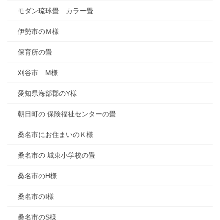
モダン琉球畳 カラー畳
伊勢市のＭ様
保育所の畳
刈谷市 M様
愛知県海部郡のY様
朝日町の 保険福祉センターの畳
桑名市にお住まいのＫ様
桑名市の 城東小学校の畳
桑名市のH様
桑名市のI様
桑名市のS様