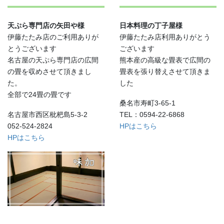
天ぷら専門店の矢田や様
日本料理の丁子屋様
伊藤たたみ店のご利用ありが
伊藤たたみ店利用ありがとう
とうございます
ございます
名古屋の天ぷら専門店の広間
熊本産の高級な畳表で広間の
の畳を収めさせて頂きまし
畳表を張り替えさせて頂きま
た。
した
全部で24畳の畳です
桑名市寿町3-65-1
名古屋市西区枇杷島5-3-2
TEL：0594-22-6868
052-524-2824
HPはこちら
HPはこちら