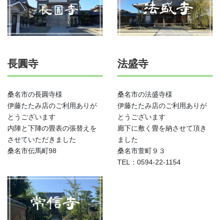
長圓寺
法盛寺
桑名市の長圓寺様
桑名市の法盛寺様
伊藤たたみ店のご利用ありが
伊藤たたみ店のご利用ありが
とうございます
とうございます
内陣と下陣の畳表の張替えを
廊下に敷く畳を納させて頂き
させていただきました
ました
桑名市伝馬町98
桑名市萱町９３
TEL：0594-22-1154