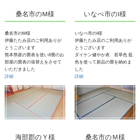
桑名市のM様
いなべ市のI様
桑名市のM様
いなべ市のI様
伊藤たたみ店のご利用ありが
伊藤たたみ店のご利用ありが
とうございます
とうございます
熊本県産の畳表を使い8畳のお
ダイケン健やか表 若草色 藍
部屋の畳表の張替えをさせて
色を使って新品の畳を納めま
いただきました
した
詳細
詳細
海部郡のＹ様
桑名市のＭ様