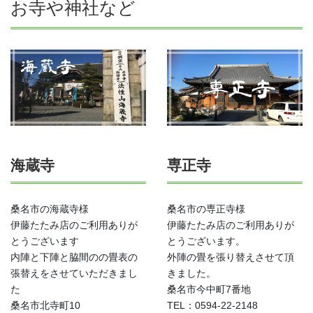
お寺や神社など
海蔵寺
専正寺
桑名市の海蔵寺様
桑名市の専正寺様
伊藤たたみ店のご利用ありが
伊藤たたみ店のご利用ありが
とうございます
とうございます。
内陣と下陣と脇間のの畳表の
外陣の畳を張り替えさせて頂
張替えをさせていただきまし
きました。
た
桑名市今中町7番地
桑名市北寺町10
TEL：0594-22-2148