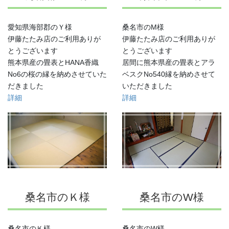
愛知県海部郡のＹ様
桑名市のM様
伊藤たたみ店のご利用ありが
伊藤たたみ店のご利用ありが
とうございます
とうございます
熊本県産の畳表とHANA香織
居間に熊本県産の畳表とアラ
No6の桜の縁を納めさせていた
ベスクNo540縁を納めさせて
だきました
いただきました
詳細
詳細
桑名市のＫ様
桑名市のW様
桑名市のＫ様
桑名市のW様