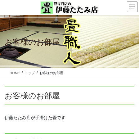
コ
ナ
ン
ビ
テ
ゲ
ン
ー
ツ
シ
に
ョ
お客様のお部屋
移
ン
動
に
移
動
HOME
トップ
お客様のお部屋
お客様のお部屋
伊藤たたみ店が手掛けた畳です