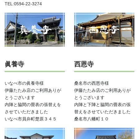
TEL:0594-22-3274
眞養寺
西恩寺
いなべ市の眞養寺様
桑名市の西恩寺様
伊藤たたみ店のご利用ありが
伊藤たたみ店のご利用ありが
とうございます
とうございます
内陣と脇間の畳表の張替えを
内陣と下陣と脇間の畳表の張
させていただきました
替えをさせていただきました
いなべ市員弁町楚原３４５
桑名市八幡町１０