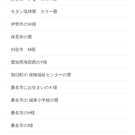
モダン琉球畳 カラー畳
伊勢市のＭ様
保育所の畳
刈谷市 M様
愛知県海部郡のY様
朝日町の 保険福祉センターの畳
桑名市にお住まいのＫ様
桑名市の 城東小学校の畳
桑名市のH様
桑名市のI様