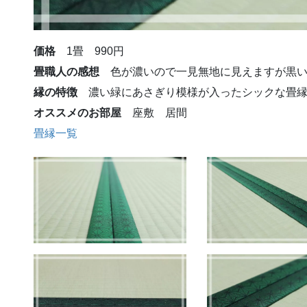
価格
1畳 990円
畳職人の感想
色が濃いので一見無地に見えますが黒い
縁の特徴
濃い緑にあさぎり模様が入ったシックな畳縁
オススメのお部屋
座敷 居間
畳縁一覧