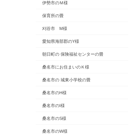
伊勢市のＭ様
保育所の畳
刈谷市 M様
愛知県海部郡のY様
朝日町の 保険福祉センターの畳
桑名市にお住まいのＫ様
桑名市の 城東小学校の畳
桑名市のH様
桑名市のI様
桑名市のS様
桑名市のW様