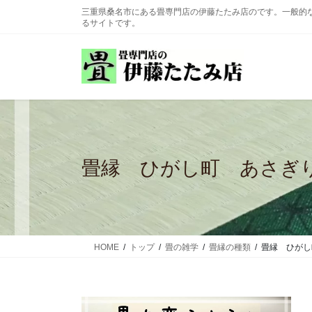
コ
ナ
三重県桑名市にある畳専門店の伊藤たたみ店のです。一般的
ン
ビ
るサイトです。
テ
ゲ
ン
ー
ツ
シ
に
ョ
移
ン
動
に
移
動
畳縁 ひがし町 あさぎ
HOME
トップ
畳の雑学
畳縁の種類
畳縁 ひがし