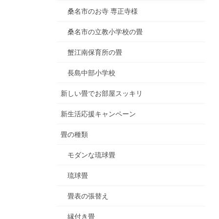
桑名市のお寺 専正寺様
桑名市の立教小学校の畳
蟹江南保育所の畳
長島中部小学校
新しい畳でお部屋スッキリ
新生活応援キャンペーン
畳の種類
モダンな琉球畳
琉球畳
畳表の張替え
縁付き畳