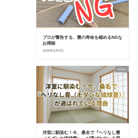
プロが警告する、畳の寿命を縮めるNGな
お掃除
2026年5月6日
notice
洋室に馴染む！今、桑名で『ヘリなし畳