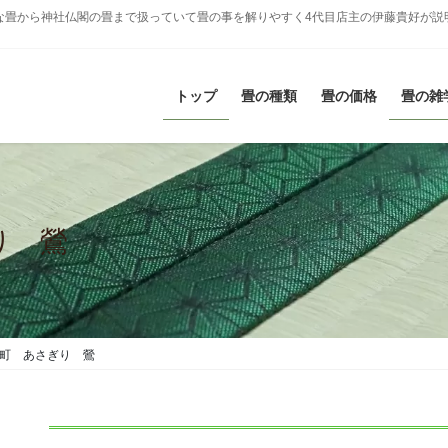
な畳から神社仏閣の畳まで扱っていて畳の事を解りやすく4代目店主の伊藤貴好が説
トップ
畳の種類
畳の価格
畳の雑
り 鶯
町 あさぎり 鶯