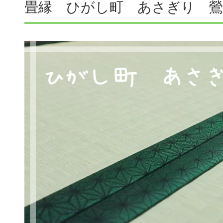
畳縁 ひがし町 あさぎり 鶯