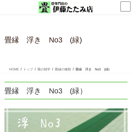
コ
ナ
ン
ビ
テ
ゲ
ン
ー
ツ
シ
に
ョ
畳縁 浮き No3 (緑)
移
ン
動
に
移
動
HOME
トップ
畳の雑学
畳縁の種類
畳縁 浮き No3 (緑)
畳縁 浮き No3 (緑）