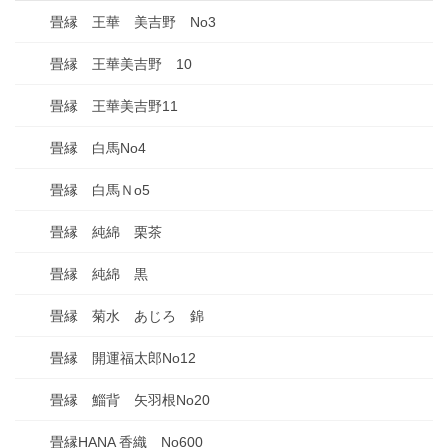
畳縁 王華 美吉野 No3
畳縁 王華美吉野 10
畳縁 王華美吉野11
畳縁 白馬No4
畳縁 白馬Ｎo5
畳縁 純綿 栗茶
畳縁 純綿 黒
畳縁 菊水 あじろ 錦
畳縁 開運福太郎No12
畳縁 鯔背 矢羽根No20
畳縁HANA 香織 No600