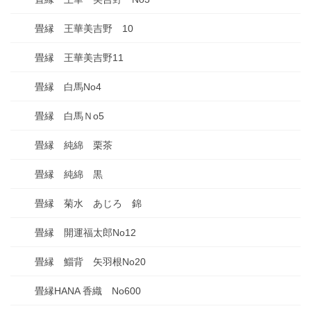
畳縁 王華美吉野 10
畳縁 王華美吉野11
畳縁 白馬No4
畳縁 白馬Ｎo5
畳縁 純綿 栗茶
畳縁 純綿 黒
畳縁 菊水 あじろ 錦
畳縁 開運福太郎No12
畳縁 鯔背 矢羽根No20
畳縁HANA 香織 No600