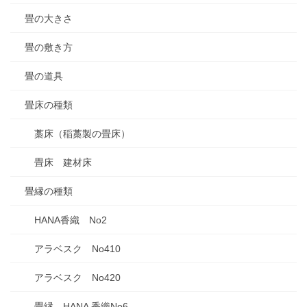
畳の大きさ
畳の敷き方
畳の道具
畳床の種類
藁床（稲藁製の畳床）
畳床 建材床
畳縁の種類
HANA香織 No2
アラベスク No410
アラベスク No420
畳縁 HANA 香織No6