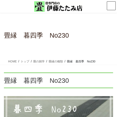
コ
ナ
ン
ビ
テ
ゲ
ン
ー
ツ
シ
に
ョ
畳縁 暮四季 No230
移
ン
動
に
移
動
HOME
トップ
畳の雑学
畳縁の種類
畳縁 暮四季 No230
畳縁 暮四季 No230