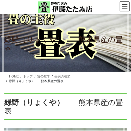
コ
ナ
ン
ビ
テ
ゲ
ン
ー
ツ
シ
に
ョ
緑野（りょくや） 熊本県産の畳
移
ン
表
動
に
移
動
HOME
トップ
畳の雑学
畳表の種類
緑野（りょくや） 熊本県産の畳表
緑野（りょくや）
熊本県産の畳
表