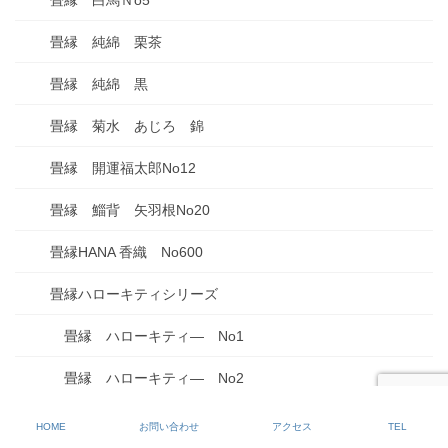
畳縁 白馬Ｎo5
畳縁 純綿 栗茶
畳縁 純綿 黒
畳縁 菊水 あじろ 錦
畳縁 開運福太郎No12
畳縁 鯔背 矢羽根No20
畳縁HANA 香織 No600
畳縁ハローキティシリーズ
畳縁 ハローキティ― No1
畳縁 ハローキティ― No2
畳縁 ハローキティ― No3
HOME
お問い合わせ
アクセス
TEL