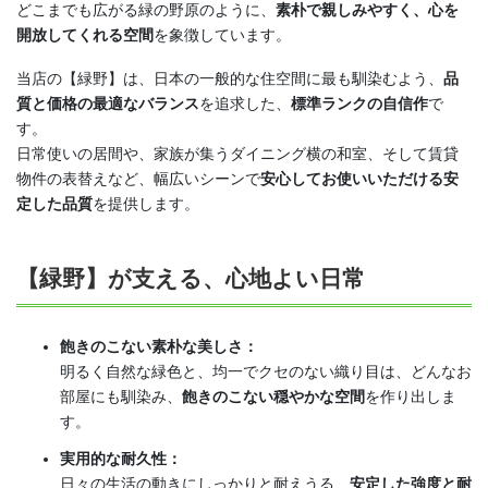
どこまでも広がる緑の野原のように、
素朴で親しみやすく、心を
開放してくれる空間
を象徴しています。
当店の【緑野】は、日本の一般的な住空間に最も馴染むよう、
品
質と価格の最適なバランス
を追求した、
標準ランクの自信作
で
す。
日常使いの居間や、家族が集うダイニング横の和室、そして賃貸
物件の表替えなど、幅広いシーンで
安心してお使いいただける安
定した品質
を提供します。
【緑野】が支える、心地よい日常
飽きのこない素朴な美しさ：
明るく自然な緑色と、均一でクセのない織り目は、どんなお
部屋にも馴染み、
飽きのこない穏やかな空間
を作り出しま
す。
実用的な耐久性：
日々の生活の動きにしっかりと耐えうる、
安定した強度と耐