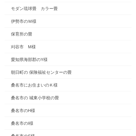
モダン琉球畳 カラー畳
伊勢市のＭ様
保育所の畳
刈谷市 M様
愛知県海部郡のY様
朝日町の 保険福祉センターの畳
桑名市にお住まいのＫ様
桑名市の 城東小学校の畳
桑名市のH様
桑名市のI様