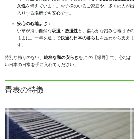
久性
を備えています。お子様のいるご家庭や、多くの人が出
入りする場所でも安心です。
安心の心地よさ：
い草が持つ自然な
吸湿・放湿性
と、柔らかな踏み心地はその
ままに。一年を通して
快適な日本の暮らし
を足元から支えま
す。
特別な飾りのない、
純粋な和の安らぎ
を,この【緑野】で、心地よ
い日本の日常を手に入れてください。
畳表の特徴