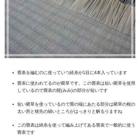
畳表を編むのに使っていつ経糸が1目に4本入っています
畳表に使われてるのが藺草です。この畳表は短い藺草を使用
しているので畳表の髭(みみ)の部分が短いです
短い藺草を使っているので畳の端にあたる部分は藺草の根の
太い所と穂先の細いところがはっきりと解るりますね
この畳表は綿糸を使って編み上げてある畳表で一般的に使う
畳表です