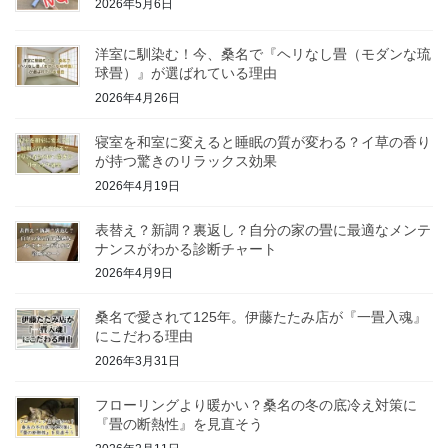
2026年5月6日
洋室に馴染む！今、桑名で『ヘリなし畳（モダンな琉
球畳）』が選ばれている理由
2026年4月26日
寝室を和室に変えると睡眠の質が変わる？イ草の香り
が持つ驚きのリラックス効果
2026年4月19日
表替え？新調？裏返し？自分の家の畳に最適なメンテ
ナンスがわかる診断チャート
2026年4月9日
桑名で愛されて125年。伊藤たたみ店が『一畳入魂』
にこだわる理由
2026年3月31日
フローリングより暖かい？桑名の冬の底冷え対策に
『畳の断熱性』を見直そう