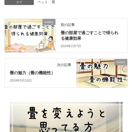
ペット
畳
タグ
notice
前の記事
畳の部屋で過ごすことで得られ
る健康効果
2024年2月7日
notice
次の記事
畳の魅力（畳の機能性）
2024年5月10日