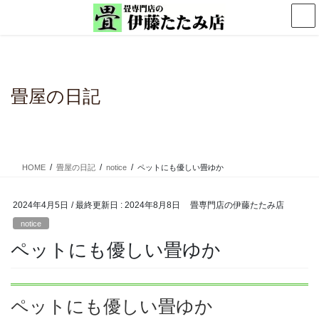
コ
ナ
ン
ビ
テ
ゲ
ン
ー
ツ
シ
に
ョ
畳屋の日記
移
ン
動
に
移
動
HOME
畳屋の日記
notice
ペットにも優しい畳ゆか
2024年4月5日
/ 最終更新日 :
2024年8月8日
畳専門店の伊藤たたみ店
notice
ペットにも優しい畳ゆか
ペットにも優しい畳ゆか