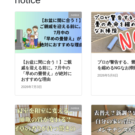
notice
notice
【お盆に間に合う！】ご親
プロが警告する、
戚を迎える前に。7月中の
を縮めるNGなお掃
「早めの畳替え」が絶対に
2026年5月6日
おすすめな理由
2026年7月3日
notice