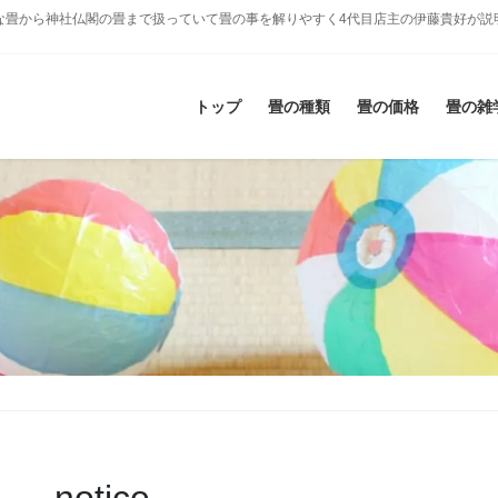
な畳から神社仏閣の畳まで扱っていて畳の事を解りやすく4代目店主の伊藤貴好が説
トップ
畳の種類
畳の価格
畳の雑