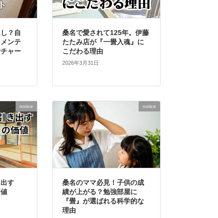
返し？自
桑名で愛されて125年。伊藤
なメンテ
たたみ店が『一畳入魂』に
断チャー
こだわる理由
2026年3月31日
notice
notice
き出す
桑名のママ必見！子供の成
価値
績が上がる？勉強部屋に
『畳』が選ばれる科学的な
理由