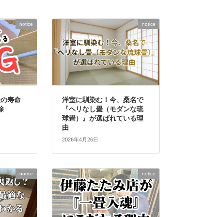
notice
notice
畳の寿命
洋室に馴染む！今、桑名で
除
『ヘリなし畳（モダンな琉
球畳）』が選ばれている理
由
2026年4月26日
notice
notice