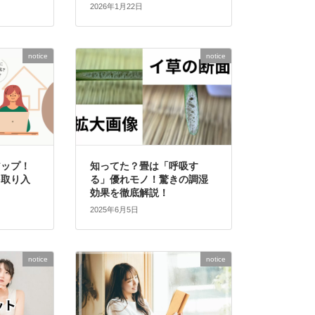
2026年1月22日
notice
notice
アップ！
知ってた？畳は「呼吸す
を取り入
る」優れモノ！驚きの調湿
？
効果を徹底解説！
2025年6月5日
notice
notice