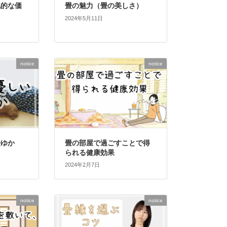
化的な価
畳の魅力（畳の美しさ）
2024年5月11日
notice
notice
畳ゆか
畳の部屋で過ごすことで得
られる健康効果
2024年2月7日
notice
notice