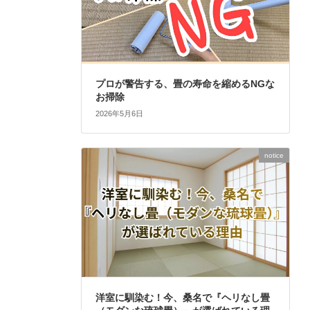
プロが警告する、畳の寿命を縮めるNGな
お掃除
2026年5月6日
notice
洋室に馴染む！今、桑名で『ヘリなし畳