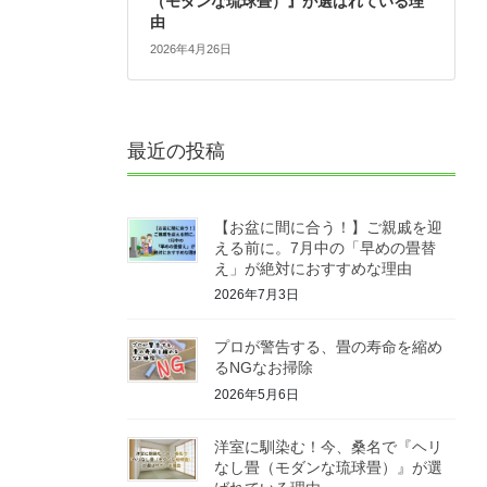
（モダンな琉球畳）』が選ばれている理
由
2026年4月26日
最近の投稿
【お盆に間に合う！】ご親戚を迎
える前に。7月中の「早めの畳替
え」が絶対におすすめな理由
2026年7月3日
プロが警告する、畳の寿命を縮め
るNGなお掃除
2026年5月6日
洋室に馴染む！今、桑名で『ヘリ
なし畳（モダンな琉球畳）』が選