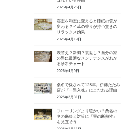
ばれている理由
2026年4月26日
寝室を和室に変えると睡眠の質が
変わる？イ草の香りが持つ驚きの
リラックス効果
2026年4月19日
表替え？新調？裏返し？自分の家
の畳に最適なメンテナンスがわか
る診断チャート
2026年4月9日
桑名で愛されて125年。伊藤たたみ
店が『一畳入魂』にこだわる理由
2026年3月31日
フローリングより暖かい？桑名の
冬の底冷え対策に『畳の断熱性』
を見直そう
2026年2月11日