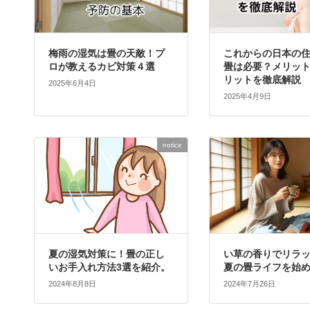
梅雨の湿気は畳の天敵！プ
これからの日本の
ロが教えるカビ対策４選
畳は必要？メリッ
リットを徹底解説
2025年6月4日
2025年4月9日
notice
夏の湿気対策に！畳の正し
い草の香りでリラ
いお手入れ方法3選を紹介。
夏の畳ライフを始
2024年8月8日
2024年7月26日