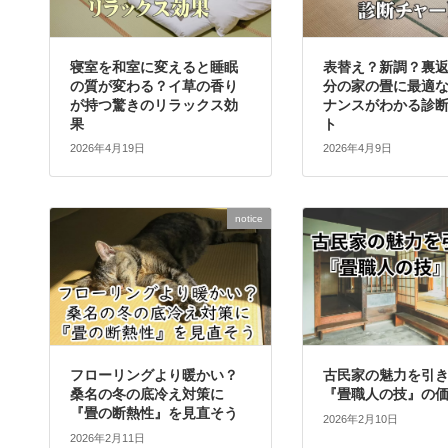
寝室を和室に変えると睡眠
表替え？新調？裏
の質が変わる？イ草の香り
分の家の畳に最適
が持つ驚きのリラックス効
ナンスがわかる診
果
ト
2026年4月19日
2026年4月9日
notice
フローリングより暖かい？
古民家の魅力を引
桑名の冬の底冷え対策に
『畳職人の技』の
『畳の断熱性』を見直そう
2026年2月10日
2026年2月11日