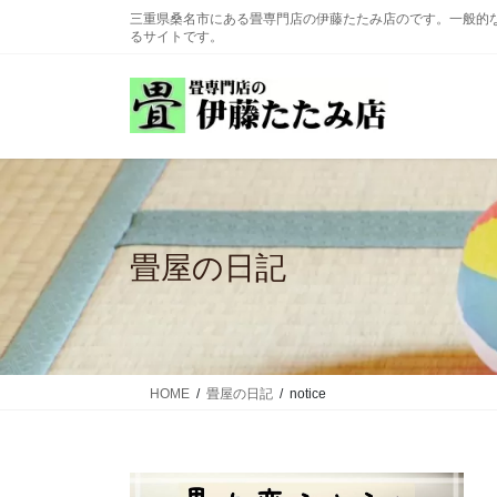
コ
ナ
三重県桑名市にある畳専門店の伊藤たたみ店のです。一般的
ン
ビ
るサイトです。
テ
ゲ
ン
ー
ツ
シ
に
ョ
移
ン
動
に
移
動
畳屋の日記
HOME
畳屋の日記
notice