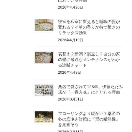
ばれている理由
2026年4月26日
寝室を和室に変えると睡眠の質が
変わる？イ草の香りが持つ驚きの
リラックス効果
2026年4月19日
表替え？新調？裏返し？自分の家
の畳に最適なメンテナンスがわか
る診断チャート
2026年4月9日
桑名で愛されて125年。伊藤たたみ
店が『一畳入魂』にこだわる理由
2026年3月31日
フローリングより暖かい？桑名の
冬の底冷え対策に『畳の断熱性』
を見直そう
2026年2月11日