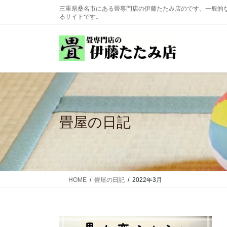
コ
ナ
三重県桑名市にある畳専門店の伊藤たたみ店のです。一般的
ン
ビ
るサイトです。
テ
ゲ
ン
ー
ツ
シ
に
ョ
移
ン
動
に
移
動
畳屋の日記
HOME
畳屋の日記
2022年3月