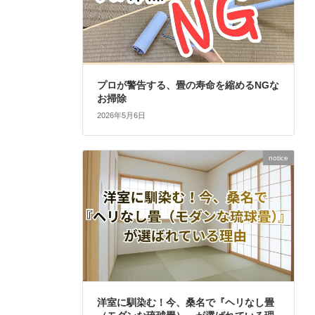
プロが警告する、畳の寿命を縮めるNGな
お掃除
2026年5月6日
notice
洋室に馴染む！今、桑名で『ヘリなし畳