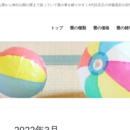
な畳から神社仏閣の畳まで扱っていて畳の事を解りやすく4代目店主の伊藤貴好が説
トップ
畳の種類
畳の価格
畳の雑