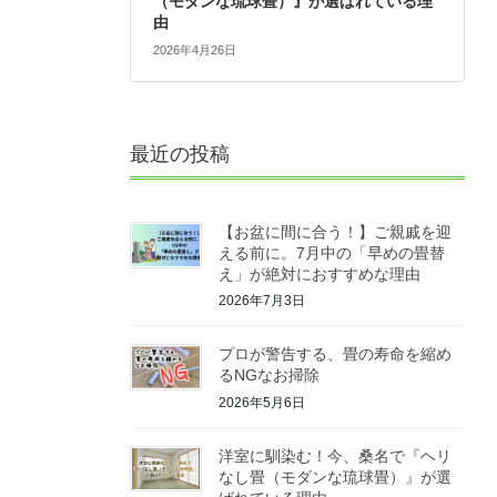
（モダンな琉球畳）』が選ばれている理
由
2026年4月26日
最近の投稿
【お盆に間に合う！】ご親戚を迎
える前に。7月中の「早めの畳替
え」が絶対におすすめな理由
2026年7月3日
プロが警告する、畳の寿命を縮め
るNGなお掃除
2026年5月6日
洋室に馴染む！今、桑名で『ヘリ
なし畳（モダンな琉球畳）』が選