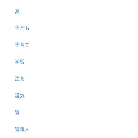
夏
子ども
子育て
学習
注意
湿気
畳
畳職人