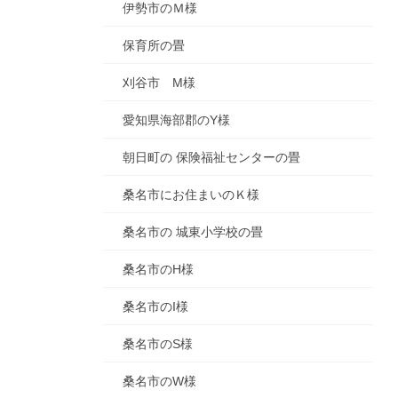
伊勢市のＭ様
保育所の畳
刈谷市 M様
愛知県海部郡のY様
朝日町の 保険福祉センターの畳
桑名市にお住まいのＫ様
桑名市の 城東小学校の畳
桑名市のH様
桑名市のI様
桑名市のS様
桑名市のW様