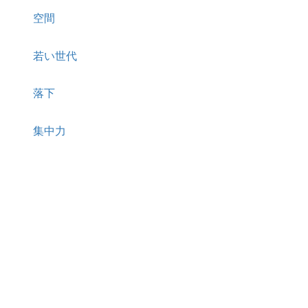
空間
若い世代
落下
集中力