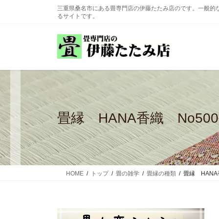
コ
ナ
三重県桑名市にある畳専門店の伊藤たたみ店のです。一般的
ン
ビ
るサイトです。
テ
ゲ
ン
ー
ツ
シ
に
ョ
移
ン
動
に
移
動
畳縁 HANA香織 No500
HOME
トップ
畳の雑学
畳縁の種類
畳縁 HANA