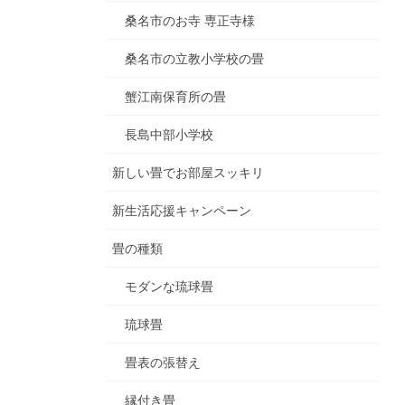
桑名市のお寺 専正寺様
桑名市の立教小学校の畳
蟹江南保育所の畳
長島中部小学校
新しい畳でお部屋スッキリ
新生活応援キャンペーン
畳の種類
モダンな琉球畳
琉球畳
畳表の張替え
縁付き畳