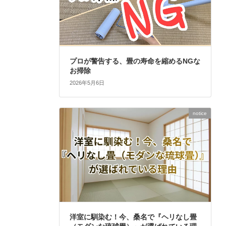
プロが警告する、畳の寿命を縮めるNGな
お掃除
2026年5月6日
notice
洋室に馴染む！今、桑名で『ヘリなし畳