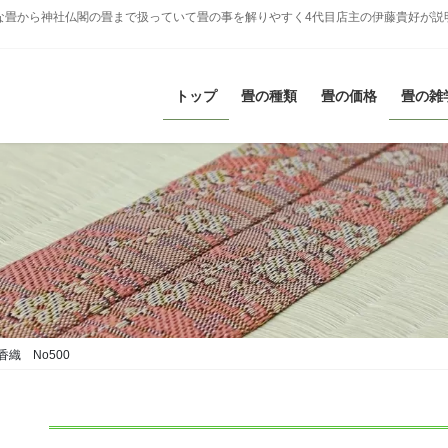
な畳から神社仏閣の畳まで扱っていて畳の事を解りやすく4代目店主の伊藤貴好が説
トップ
畳の種類
畳の価格
畳の雑
香織 No500