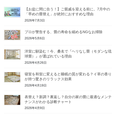
【お盆に間に合う！】ご親戚を迎える前に。7月中の
「早めの畳替え」が絶対におすすめな理由
2026年7月3日
プロが警告する、畳の寿命を縮めるNGなお掃除
2026年5月6日
洋室に馴染む！今、桑名で『ヘリなし畳（モダンな琉
球畳）』が選ばれている理由
2026年4月26日
寝室を和室に変えると睡眠の質が変わる？イ草の香り
が持つ驚きのリラックス効果
2026年4月19日
表替え？新調？裏返し？自分の家の畳に最適なメンテ
ナンスがわかる診断チャート
2026年4月9日