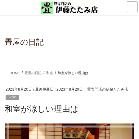
コ
ナ
ン
ビ
テ
ゲ
ン
ー
ツ
シ
に
ョ
畳屋の日記
移
ン
動
に
移
動
HOME
畳屋の日記
和室
和室が涼しい理由は
2023年8月20日
/ 最終更新日 :
2023年8月20日
畳専門店の伊藤たたみ店
和室
和室が涼しい理由は