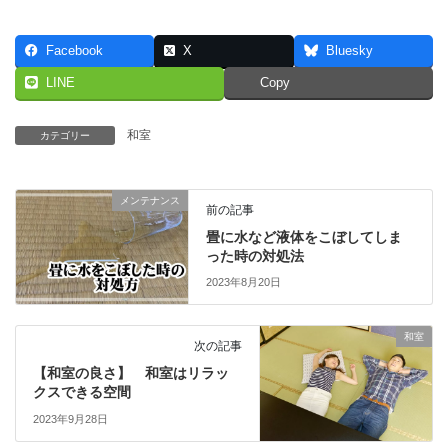
Facebook
X
Bluesky
LINE
Copy
和室
カテゴリー
メンテナンス
前の記事
畳に水など液体をこぼしてしま
った時の対処法
2023年8月20日
和室
次の記事
【和室の良さ】 和室はリラッ
クスできる空間
2023年9月28日