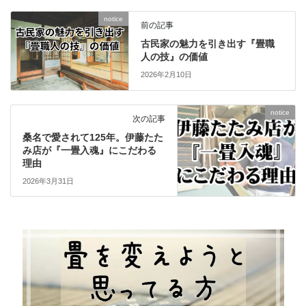
notice
前の記事
古民家の魅力を引き出す『畳職
人の技』の価値
2026年2月10日
notice
次の記事
桑名で愛されて125年。伊藤たた
み店が『一畳入魂』にこだわる
理由
2026年3月31日