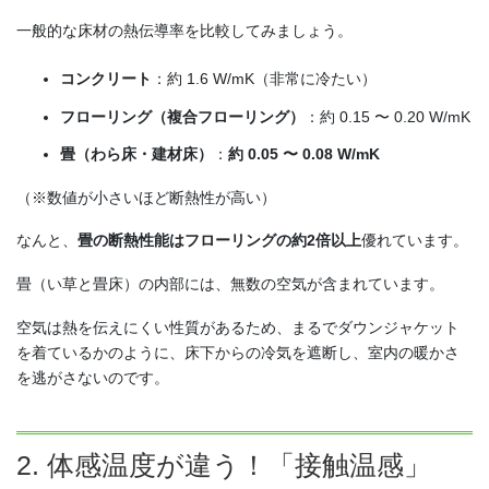
一般的な床材の熱伝導率を比較してみましょう。
コンクリート
：約 1.6 W/mK（非常に冷たい）
フローリング（複合フローリング）
：約 0.15 〜 0.20 W/mK
畳（わら床・建材床）
：
約 0.05 〜 0.08 W/mK
（※数値が小さいほど断熱性が高い）
なんと、
畳の断熱性能はフローリングの約2倍以上
優れています。
畳（い草と畳床）の内部には、無数の空気が含まれています。
空気は熱を伝えにくい性質があるため、まるでダウンジャケット
を着ているかのように、床下からの冷気を遮断し、室内の暖かさ
を逃がさないのです。
2. 体感温度が違う！「接触温感」