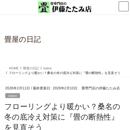
コ
ナ
ン
ビ
テ
ゲ
ン
ー
ツ
シ
に
ョ
畳屋の日記
移
ン
動
に
移
動
HOME
畳屋の日記
notice
フローリングより暖かい？桑名の冬の底冷え対策に『畳の断熱性』を見直そう
2026年2月11日
/ 最終更新日 :
2026年2月10日
畳専門店の伊藤たたみ店
notice
フローリングより暖かい？桑名の
冬の底冷え対策に『畳の断熱性』
を見直そう