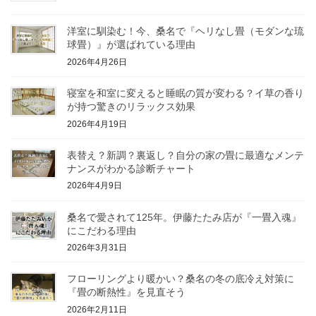
洋室に馴染む！今、桑名で『ヘリなし畳（モダンな琉
球畳）』が選ばれている理由
2026年4月26日
寝室を和室に変えると睡眠の質が変わる？イ草の香り
が持つ驚きのリラックス効果
2026年4月19日
表替え？新調？裏返し？自分の家の畳に最適なメンテ
ナンスがわかる診断チャート
2026年4月9日
桑名で愛されて125年。伊藤たたみ店が『一畳入魂』
にこだわる理由
2026年3月31日
フローリングより暖かい？桑名の冬の底冷え対策に
『畳の断熱性』を見直そう
2026年2月11日