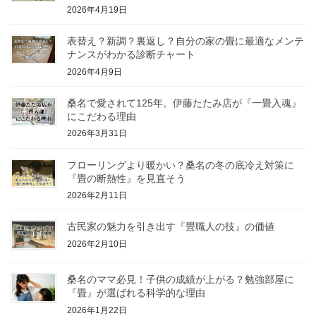
2026年4月19日
表替え？新調？裏返し？自分の家の畳に最適なメンテ
ナンスがわかる診断チャート
2026年4月9日
桑名で愛されて125年。伊藤たたみ店が『一畳入魂』
にこだわる理由
2026年3月31日
フローリングより暖かい？桑名の冬の底冷え対策に
『畳の断熱性』を見直そう
2026年2月11日
古民家の魅力を引き出す『畳職人の技』の価値
2026年2月10日
桑名のママ必見！子供の成績が上がる？勉強部屋に
『畳』が選ばれる科学的な理由
2026年1月22日