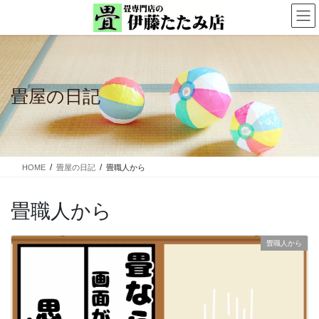
コ
ナ
ン
ビ
テ
ゲ
ン
ー
ツ
シ
に
ョ
畳屋の日記
移
ン
動
に
移
動
HOME
畳屋の日記
畳職人から
畳職人から
畳職人から